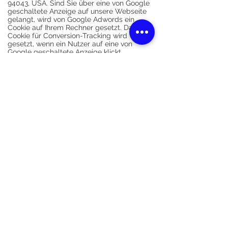
94043, USA. Sind Sie über eine von Google
geschaltete Anzeige auf unsere Webseite
gelangt, wird von Google Adwords ein
Cookie auf Ihrem Rechner gesetzt. Das
Cookie für Conversion-Tracking wird
gesetzt, wenn ein Nutzer auf eine von
Google geschaltete Anzeige klickt.
Besucht der Nutzer bestimmte Seiten
unserer Website und das Cookie ist noch
nicht abgelaufen, können wir und Google
erkennen, dass der Nutzer auf die Anzeige
geklickt hat und zu dieser Seite
weitergeleitet wurde. Jeder Google
AdWords-Kunde erhält ein anderes Cookie.
Cookies können somit nicht über die
Websites von AdWords-Kunden
nachverfolgt werden. Die mithilfe des
Conversion-Cookies eingeholten
Informationen dienen dazu, Conversion-
Statistiken für AdWords-Kunden zu
erstellen, die sich für Conversion-Tracking
entschieden haben. Die Kunden erfahren die
Gesamtanzahl der Nutzer, die auf ihre
Anzeige geklickt haben und zu einer mit
einem Conversion-Tracking-Tag versehenen
Seite weitergeleitet wurden. Sie erhalten
jedoch keine Informationen, mit denen sich
Nutzer persönlich identifizieren lassen.